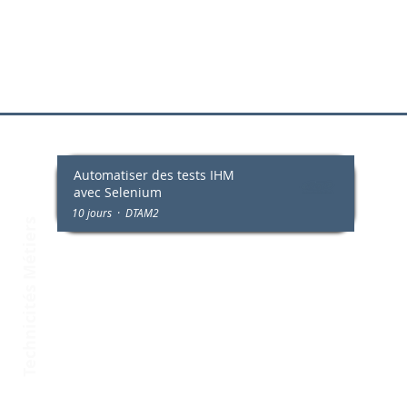
Automatiser des tests IHM
Technicités Métiers
avec Selenium
10 jours · DTAM2