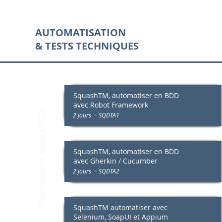
AUTOMATISATION
& TESTS TECHNIQUES
SquashTM, automatiser en BDD
Formations SquashTM
avec Robot Framework
2 jours · SQDTA1
SquashTM, automatiser en BDD
avec Gherkin / Cucumber
2 jours · SQDTA2
SquashTM automatiser avec
Selenium,
SoapUI et Appium