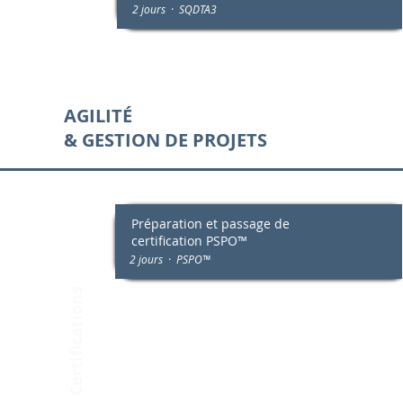
2 jours · SQDTA3
AGILITÉ
& GESTION DE PROJETS
Préparation et passage de
certification PSPO™
2 jours · PSPO™
Certifications