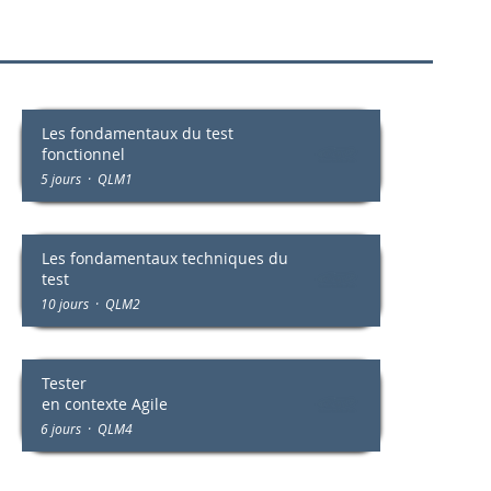
Les fondamentaux
du test
fonctionnel
5 jours · QLM1
Les fondamentaux techniques
du
test
10 jours · QLM2
Tester
en contexte Agile
6 jours · QLM4