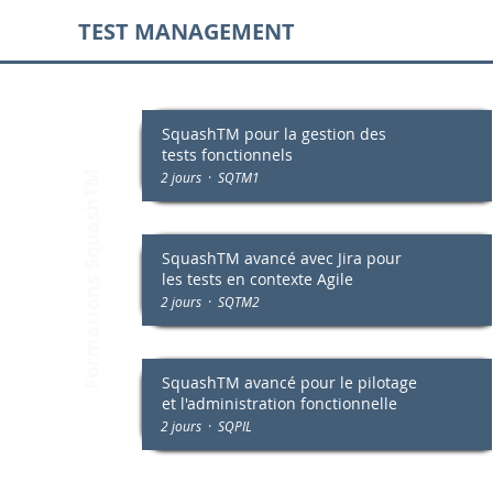
TEST MANAGEMENT
SquashTM pour la gestion des
Formations SquashTM
tests fonctionnels
2 jours · SQTM1
SquashTM avancé avec Jira pour
les tests en contexte Agile
2 jours · SQTM2
SquashTM avancé pour le pilotage
et l'administration fonctionnelle
2 jours · SQPIL