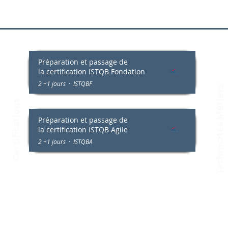
Préparation et passage de
Technicités Métiers
la
certification ISTQB Fondation
2 +1 jours · ISTQBF
Certifications
Préparation et passage de
la
certification ISTQB Agile
2 +1 jours · ISTQBA