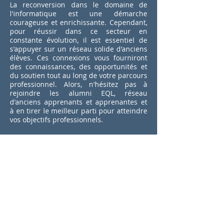
La reconversion dans le domaine de
l'informatique est une démarche
courageuse et enrichissante. Cependant,
pour réussir dans ce secteur en
constante évolution, il est essentiel de
s'appuyer sur un réseau solide d'anciens
élèves. Ces connexions vous fourniront
des connaissances, des opportunités et
du soutien tout au long de votre parcours
professionnel. Alors, n'hésitez pas à
rejoindre les alumni EQL, réseau
d'anciens apprenants et apprenantes et
à en tirer le meilleur parti pour atteindre
vos objectifs professionnels.